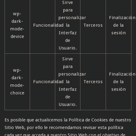
Sirve
para
wp-
personalizar
Finalización
dark-
Funcionalidad
la
Terceros
de la
mode-
Interfaz
sesión
device
de
Usuario.
Sirve
para
wp-
personalizar
Finalización
dark-
Funcionalidad
la
Terceros
de la
mode-
Interfaz
sesión
choice
de
Usuario.
Es posible que actualicemos la Política de Cookies de nuestro
Sitio Web, por ello le recomendamos revisar esta política
cada vez que acceda a nuestro Sitio Web con el objetivo de